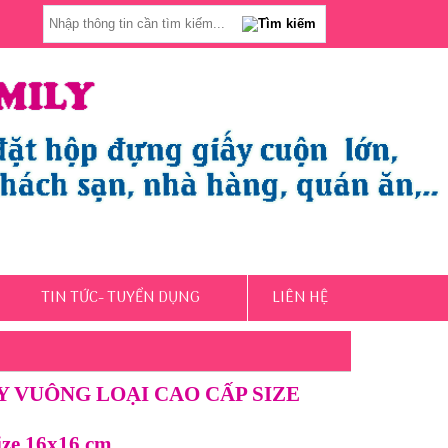
TIN TỨC- TUYỂN DỤNG
LIÊN HỆ
Y VUÔNG LOẠI CAO CẤP SIZE
ize 16x16 cm