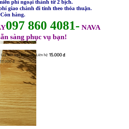
phí ngoại thành từ 2 bịch.
ao chành đi tỉnh theo thỏa thuận.
:
Còn hàng.
097 860 4081-
AY
NAVA
n sàng phục vụ bạn!
Giá bán sau khi giảm:
Liên hệ
15.000 đ
:
15.000 đ