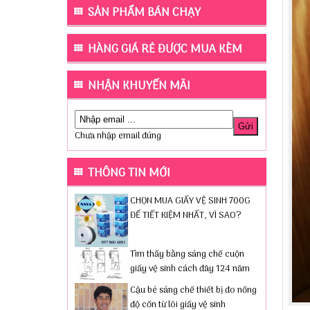
SẢN PHẨM BÁN CHẠY
HÀNG GIÁ RẺ ĐƯỢC MUA KÈM
NHẬN KHUYẾN MÃI
Chưa nhập email đúng
THÔNG TIN MỚI
CHỌN MUA GIẤY VỆ SINH 700G
ĐỂ TIẾT KIỆM NHẤT, VÌ SAO?
Tìm thấy bằng sáng chế cuộn
giấy vệ sinh cách đây 124 năm
Cậu bé sáng chế thiết bị đo nồng
độ cồn từ lõi giấy vệ sinh