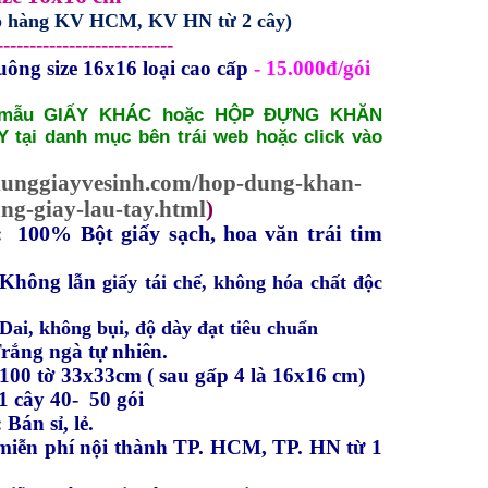
ao hàng KV HCM, KV HN từ 2 cây)
---------------------------
ông size 16x16 loại cao cấp
- 15.000đ/gói
 mẫu GIẤY KHÁC hoặc HỘP ĐỰNG KHĂN
 tại danh mục bên trái web hoặc click vào
pdunggiayvesinh.com/hop-dung-khan-
ng-giay-lau-tay.html
)
n:
100% Bột giấy sạch, hoa văn trái tim
Không lẫn
giấy tái chế, không hóa chất độc
Dai, không bụi, độ dày đạt tiêu chuẩn
rắng ngà tự nhiên.
100 tờ 33x33cm ( sau gấp 4 là 16x16 cm)
1 cây 40- 50 gói
:
Bán sỉ, lẻ.
miễn phí nội thành TP. HCM, TP. HN từ 1