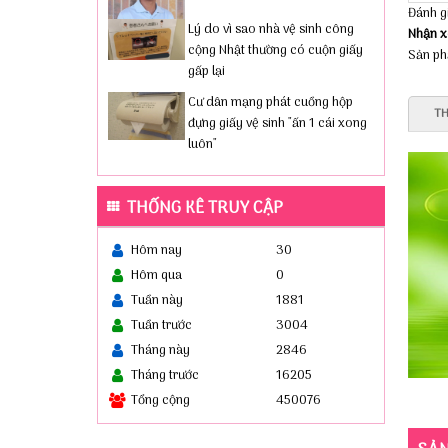
Đánh g
Lý do vì sao nhà vệ sinh công
Nhận x
cộng Nhật thường có cuộn giấy
Sản ph
gấp lại
Cư dân mạng phát cuồng hộp
TH
đựng giấy vệ sinh "ấn 1 cái xong
luôn"
THỐNG KÊ TRUY CẬP
Hôm nay
30
Hôm qua
0
Tuần này
1881
Tuần trước
3004
Tháng này
2846
Tháng trước
16205
Tổng cộng
450076