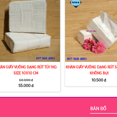
ĂN GIẤY VUÔNG DẠNG RÚT TÚI 1KG
KHĂN GIẤY VUÔNG DẠNG RÚT S
SIZE 10X10 CM
KHÔNG BỤI
60.000 đ
10.500 đ
55.000 đ
BẢN ĐỒ