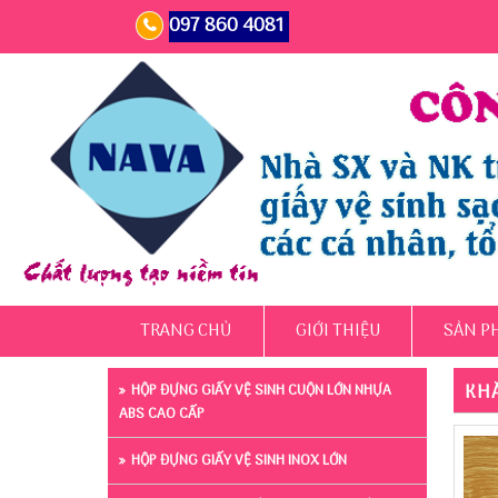
097 860 4081
TRANG CHỦ
GIỚI THIỆU
SẢN P
KHĂ
HỘP ĐỰNG GIẤY VỆ SINH CUỘN LỚN NHỰA
ABS CAO CẤP
HỘP ĐỰNG GIẤY VỆ SINH INOX LỚN