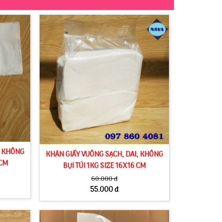
, KHÔNG
KHĂN GIẤY VUÔNG SẠCH, DAI, KHÔNG
 CM
BỤI TÚI 1KG SIZE 16X16 CM
60.000 đ
55.000 đ