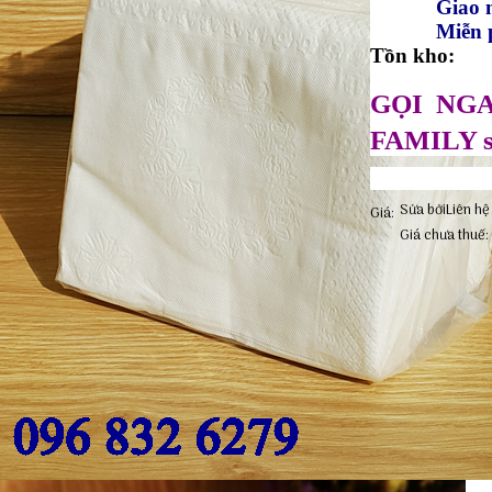
Giao miễn 
Miễn phí gi
Tồn kho
GỌI NG
FAMILY sẵ
Sửa bởi
Liên hệ
Giá:
Giá chưa thuế