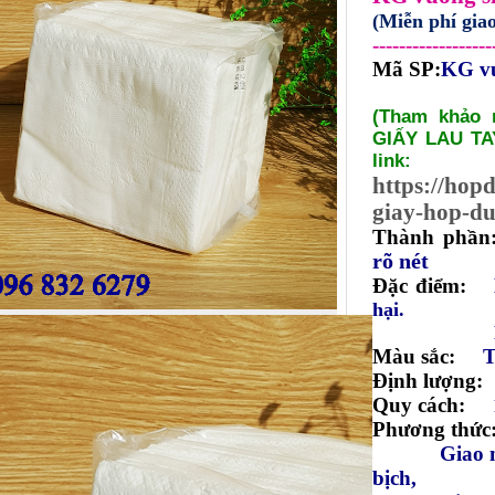
(Miễn phí gi
------------------
Mã SP:
KG vu
(Tham khảo
GIẤY LAU TAY
link:
https://ho
giay-hop-du
Thành phầ
rõ nét
Đặc điểm:
hại.
Màu sắc:
T
Định lượng:
Quy cách:
Phương thức
Giao 
bịch,