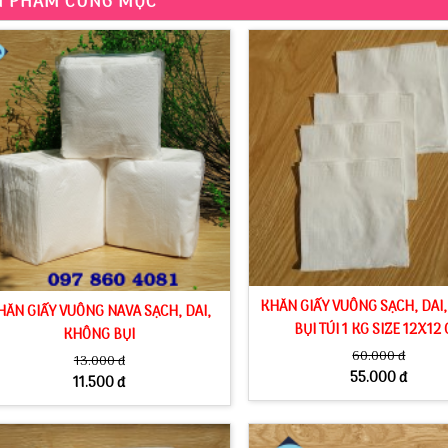
N PHẨM CÙNG MỤC
KHĂN GIẤY VUÔNG SẠCH, DAI
HĂN GIẤY VUÔNG NAVA SẠCH, DAI,
BỤI TÚI 1 KG SIZE 12X12
KHÔNG BỤI
60.000 đ
13.000 đ
55.000 đ
11.500 đ