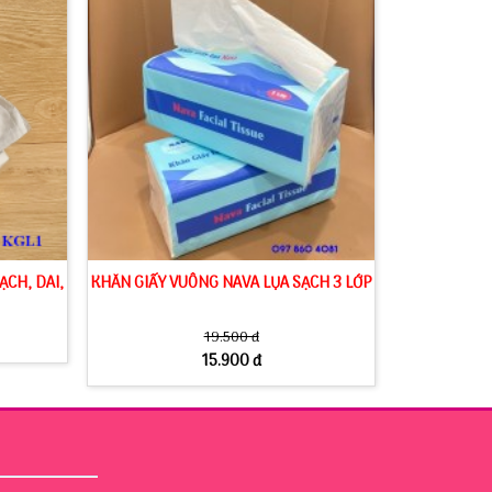
ẠCH, DAI,
KHĂN GIẤY VUÔNG NAVA LỤA SẠCH 3 LỚP
19.500 đ
15.900 đ