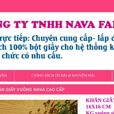
HẨM
CHÍNH SÁCH ƯU ĐÃI & KHUYẾN MÃI
N GIẤY VUÔNG NAVA CAO CẤP
KHĂN GIẤ
16X16 CM
KG vuông s