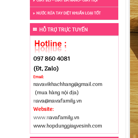
GIẤY BẾP- GIẤY ĐA NĂNG- GIẤY HỘP
NƯỚC RỬA TAY DIỆT KHUẨN LOẠI TỐT
HỖ TRỢ TRỰC TUYẾN
097 860 4081
(Đt, Zalo)
Email:
navavikhachhang@gmail.com
(mua hàng nội địa)
n
ava@navafamily.vn
Website:
www.n
avafamily.vn
www.hopdunggiayvesinh.com