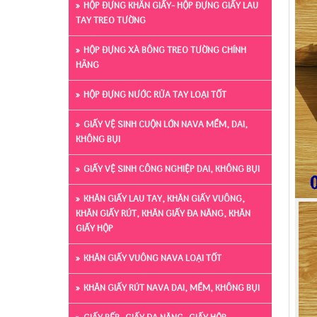
HỘP ĐỰNG KHĂN GIẤY- HỘP ĐỰNG GIẤY LAU
TAY TREO TƯỜNG
HỘP ĐỰNG XÀ BÔNG TREO TƯỜNG CHÍNH
HÃNG
HỘP ĐỰNG NƯỚC RỬA TAY LOẠI TỐT
GIẤY VỆ SINH CUỘN LỚN NAVA MỀM, DAI,
KHÔNG BỤI
GIẤY VỆ SINH CÔNG NGHIỆP DAI, KHÔNG BỤI
KHĂN GIẤY LAU TAY, KHĂN GIẤY VUÔNG,
KHĂN GIẤY RÚT, KHĂN GIẤY ĐA NĂNG, KHĂN
GIẤY HỘP
KHĂN GIẤY VUÔNG NAVA LOẠI TỐT
KHĂN GIẤY RÚT NAVA DAI, MỀM, KHÔNG BỤI