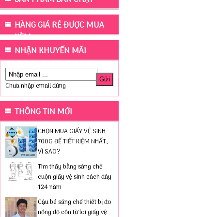
HÀNG GIÁ RẺ ĐƯỢC MUA
KÈM
NHẬN KHUYẾN MÃI
Chưa nhập email đúng
THÔNG TIN MỚI
CHỌN MUA GIẤY VỆ SINH
700G ĐỂ TIẾT KIỆM NHẤT,
VÌ SAO?
Tìm thấy bằng sáng chế
cuộn giấy vệ sinh cách đây
124 năm
Cậu bé sáng chế thiết bị đo
nồng độ cồn từ lõi giấy vệ