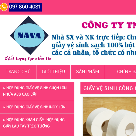
097 860 4081
TRANG CHỦ
GIỚI THIỆU
SẢN PHẨM
CHÍNH S
GIẤY VỆ SINH CÔNG 
HỘP ĐỰNG GIẤY VỆ SINH CUỘN LỚN
NHỰA ABS CAO CẤP
HỘP ĐỰNG GIẤY VỆ SINH INOX LỚN
HỘP ĐỰNG KHĂN GIẤY- HỘP ĐỰNG
GIẤY LAU TAY TREO TƯỜNG