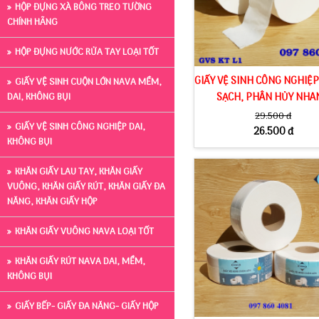
HỘP ĐỰNG XÀ BÔNG TREO TƯỜNG
CHÍNH HÃNG
HỘP ĐỰNG NƯỚC RỬA TAY LOẠI TỐT
GIẤY VỆ SINH CÔNG NGHIỆ
GIẤY VỆ SINH CUỘN LỚN NAVA MỀM,
DAI, KHÔNG BỤI
SẠCH, PHÂN HỦY NHA
29.500 đ
GIẤY VỆ SINH CÔNG NGHIỆP DAI,
26.500 đ
KHÔNG BỤI
KHĂN GIẤY LAU TAY, KHĂN GIẤY
VUÔNG, KHĂN GIẤY RÚT, KHĂN GIẤY ĐA
NĂNG, KHĂN GIẤY HỘP
KHĂN GIẤY VUÔNG NAVA LOẠI TỐT
KHĂN GIẤY RÚT NAVA DAI, MỀM,
KHÔNG BỤI
GIẤY BẾP- GIẤY ĐA NĂNG- GIẤY HỘP