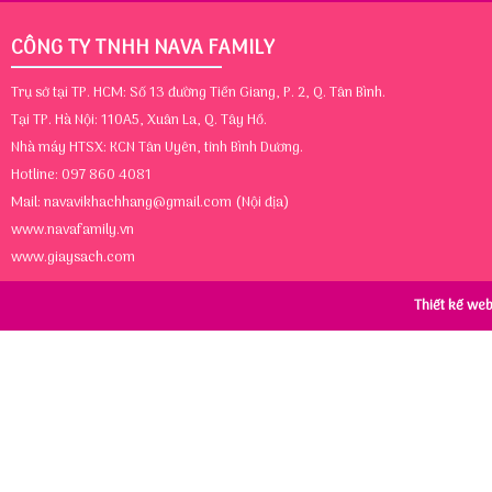
CÔNG TY TNHH NAVA FAMILY
Trụ sở tại TP. HCM: Số 13 đường Tiền Giang, P. 2, Q. Tân Bình.
Tại TP. Hà Nội: 110A5, Xuân La, Q. Tây Hồ.
Nhà máy HTSX: KCN Tân Uyên, tỉnh Bình Dương.
Hotline: 097 860 4081
Mail:
navavikhachhang@gmail.com
(Nội địa)
www.navafamily.vn
www.giaysach.com
Thiết kế we