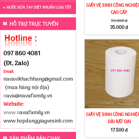
GIẤY VỆ SINH CÔNG NGHIỆ
NƯỚC RỬA TAY DIỆT KHUẨN LOẠI TỐT
CAO CẤP
39.000 đ
HỖ TRỢ TRỰC TUYẾN
35.000 đ
097 860 4081
(Đt, Zalo)
Email:
navavikhachhang@gmail.com
(mua hàng nội địa)
n
ava@navafamily.vn
Website:
www.n
avafamily.vn
GIẤY VỆ SINH CÔNG NGHIỆ
www.hopdunggiayvesinh.com
DÀI RẤT DAI
17.500 đ
SẢN PHẨM BÁN CHẠY