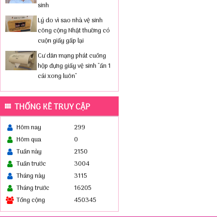
sinh
Lý do vì sao nhà vệ sinh
công cộng Nhật thường có
cuộn giấy gấp lại
Cư dân mạng phát cuồng
hộp đựng giấy vệ sinh "ấn 1
cái xong luôn"
THỐNG KÊ TRUY CẬP
Hôm nay
299
Hôm qua
0
Tuần này
2150
Tuần trước
3004
Tháng này
3115
Tháng trước
16205
Tổng cộng
450345