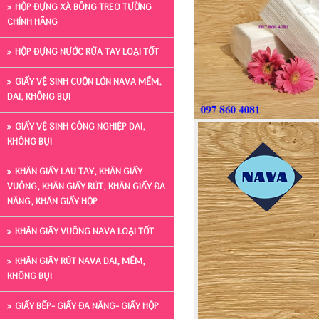
HỘP ĐỰNG XÀ BÔNG TREO TƯỜNG
CHÍNH HÃNG
HỘP ĐỰNG NƯỚC RỬA TAY LOẠI TỐT
GIẤY VỆ SINH CUỘN LỚN NAVA MỀM,
DAI, KHÔNG BỤI
GIẤY VỆ SINH CÔNG NGHIỆP DAI,
KHÔNG BỤI
KHĂN GIẤY LAU TAY, KHĂN GIẤY
VUÔNG, KHĂN GIẤY RÚT, KHĂN GIẤY ĐA
NĂNG, KHĂN GIẤY HỘP
KHĂN GIẤY VUÔNG NAVA LOẠI TỐT
KHĂN GIẤY RÚT NAVA DAI, MỀM,
KHÔNG BỤI
GIẤY BẾP- GIẤY ĐA NĂNG- GIẤY HỘP