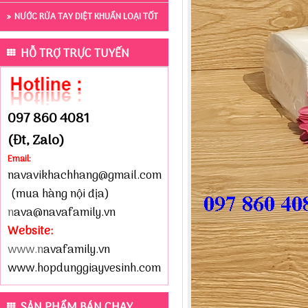
NƯỚC RỬA TAY DIỆT KHUẨN LOẠI TỐT
HỖ TRỢ TRỰC TUYẾN
097 860 4081
(Đt, Zalo)
Email:
navavikhachhang@gmail.com
(mua hàng nội địa)
n
ava@navafamily.vn
Website:
www.n
avafamily.vn
www.hopdunggiayvesinh.com
SẢN PHẨM BÁN CHẠY