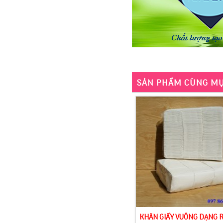
SẢN PHẨM CÙNG M
KHĂN GIẤY VUÔNG DẠNG R