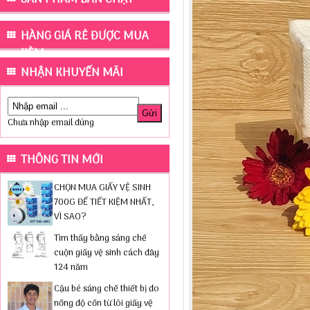
HÀNG GIÁ RẺ ĐƯỢC MUA
KÈM
NHẬN KHUYẾN MÃI
Chưa nhập email đúng
THÔNG TIN MỚI
CHỌN MUA GIẤY VỆ SINH
700G ĐỂ TIẾT KIỆM NHẤT,
VÌ SAO?
Tìm thấy bằng sáng chế
cuộn giấy vệ sinh cách đây
124 năm
Cậu bé sáng chế thiết bị đo
nồng độ cồn từ lõi giấy vệ