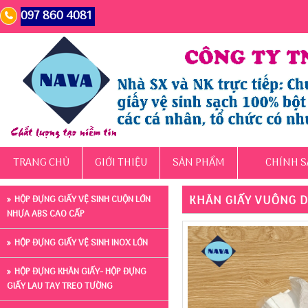
097 860 4081
TRANG CHỦ
GIỚI THIỆU
SẢN PHẨM
CHÍNH S
KHĂN GIẤY VUÔNG D
HỘP ĐỰNG GIẤY VỆ SINH CUỘN LỚN
NHỰA ABS CAO CẤP
HỘP ĐỰNG GIẤY VỆ SINH INOX LỚN
HỘP ĐỰNG KHĂN GIẤY- HỘP ĐỰNG
GIẤY LAU TAY TREO TƯỜNG