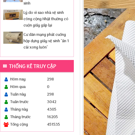
sinh
Lý do vì sao nhà vệ sinh
công cộng Nhật thường có
cuộn giấy gấp lại
Cư dân mạng phát cuồng
hộp đựng giấy vệ sinh "ấn 1
cái xong luôn"
THỐNG KÊ TRUY CẬP
Hôm nay
298
Hôm qua
0
Tuần này
298
Tuần trước
3042
Tháng này
4305
Tháng trước
16205
Tổng cộng
451535