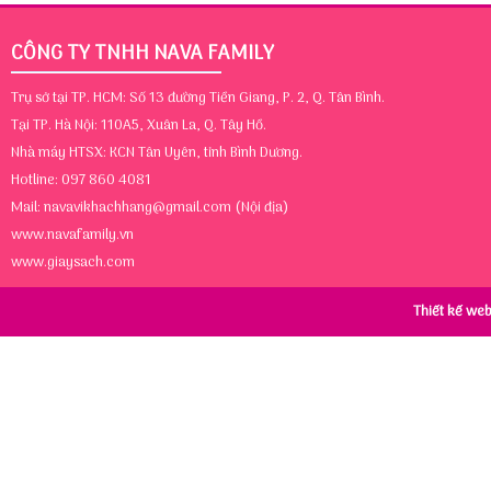
CÔNG TY TNHH NAVA FAMILY
Trụ sở tại TP. HCM: Số 13 đường Tiền Giang, P. 2, Q. Tân Bình.
Tại TP. Hà Nội: 110A5, Xuân La, Q. Tây Hồ.
Nhà máy HTSX: KCN Tân Uyên, tỉnh Bình Dương.
Hotline: 097 860 4081
Mail:
navavikhachhang@gmail.com
(Nội địa)
www.navafamily.vn
www.giaysach.com
Thiết kế we