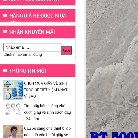
HÀNG GIÁ RẺ ĐƯỢC MUA
KÈM
NHẬN KHUYẾN MÃI
Chưa nhập email đúng
THÔNG TIN MỚI
CHỌN MUA GIẤY VỆ SINH
700G ĐỂ TIẾT KIỆM NHẤT,
VÌ SAO?
Tìm thấy bằng sáng chế
cuộn giấy vệ sinh cách đây
124 năm
Cậu bé sáng chế thiết bị đo
nồng độ cồn từ lõi giấy vệ