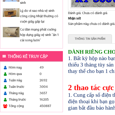
sinh
Lý do vì sao nhà vệ sinh
Đánh giá: Chưa có đánh giá
công cộng Nhật thường có
Nhận xét
cuộn giấy gấp lại
Sản phẩm này chưa có đánh giá
Cư dân mạng phát cuồng
hộp đựng giấy vệ sinh "ấn 1
THÔNG TIN SẢN PHẨM
cái xong luôn"
DÀNH RIÊNG CHO
THỐNG KÊ TRUY CẬP
1. Bất kỳ hộp nào b
thiểu 3 tháng tùy sả
Hôm nay
49
thay thế cho bạn 1 c
Hôm qua
0
Tuần này
2692
2 thao tác cự
Tuần trước
3004
Tháng này
3657
1. Cung cấp số điện 
Tháng trước
16205
điện thoại khi bạn g
Tổng cộng
450887
gian bắt đầu bảo hành