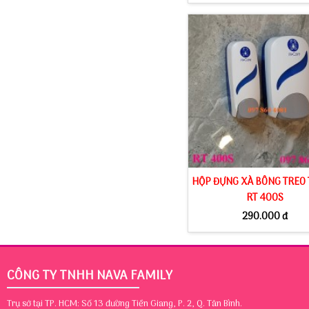
HỘP ĐỰNG XÀ BÔNG TREO
RT 400S
290.000 đ
CÔNG TY TNHH NAVA FAMILY
Trụ sở tại TP. HCM: Số 13 đường Tiền Giang, P. 2, Q. Tân Bình.