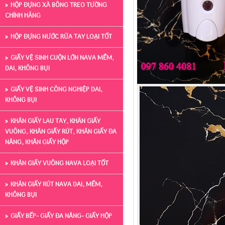
HỘP ĐỰNG XÀ BÔNG TREO TƯỜNG
CHÍNH HÃNG
HỘP ĐỰNG NƯỚC RỬA TAY LOẠI TỐT
GIẤY VỆ SINH CUỘN LỚN NAVA MỀM,
DAI, KHÔNG BỤI
GIẤY VỆ SINH CÔNG NGHIỆP DAI,
KHÔNG BỤI
KHĂN GIẤY LAU TAY, KHĂN GIẤY
VUÔNG, KHĂN GIẤY RÚT, KHĂN GIẤY ĐA
NĂNG, KHĂN GIẤY HỘP
KHĂN GIẤY VUÔNG NAVA LOẠI TỐT
KHĂN GIẤY RÚT NAVA DAI, MỀM,
KHÔNG BỤI
GIẤY BẾP- GIẤY ĐA NĂNG- GIẤY HỘP