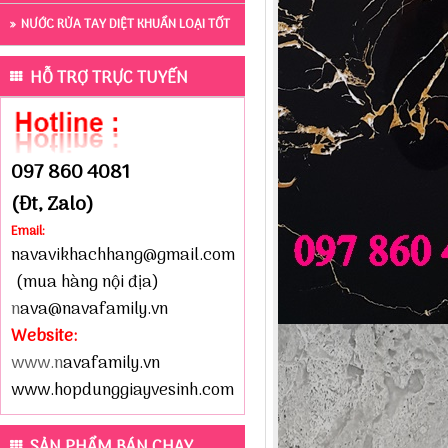
NƯỚC RỬA TAY DIỆT KHUẨN LOẠI TỐT
HỖ TRỢ TRỰC TUYẾN
097 860 4081
(Đt, Zalo)
Email:
navavikhachhang@gmail.com
(mua hàng nội địa)
n
ava@navafamily.vn
Website:
www.n
avafamily.vn
www.hopdunggiayvesinh.com
SẢN PHẨM BÁN CHẠY