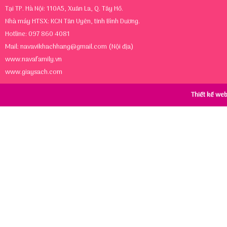
Tại TP. Hà Nội: 110A5, Xuân La, Q. Tây Hồ.
Nhà máy HTSX: KCN Tân Uyên, tỉnh Bình Dương.
Hotline: 097 860 4081
Mail:
navavikhachhang@gmail.com
(Nội địa)
www.navafamily.vn
www.giaysach.com
Thiết kế we