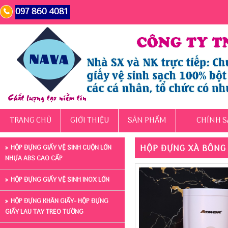
097 860 4081
TRANG CHỦ
GIỚI THIỆU
SẢN PHẨM
CHÍNH S
HỘP ĐỰNG XÀ BÔNG
HỘP ĐỰNG GIẤY VỆ SINH CUỘN LỚN
NHỰA ABS CAO CẤP
HỘP ĐỰNG GIẤY VỆ SINH INOX LỚN
HỘP ĐỰNG KHĂN GIẤY- HỘP ĐỰNG
GIẤY LAU TAY TREO TƯỜNG