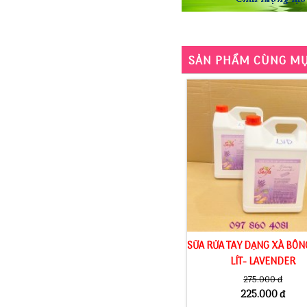
SẢN PHẨM CÙNG M
SỮA RỬA TAY DẠNG XÀ BÔN
LÍT- LAVENDER
275.000 đ
225.000 đ