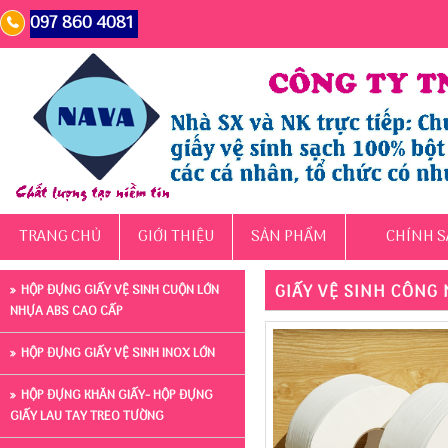
097 860 4081
TRANG CHỦ
GIỚI THIỆU
SẢN PHẨM
CHÍNH S
GIẤY VỆ SINH CÔNG
HỘP ĐỰNG GIẤY VỆ SINH CUỘN LỚN
NHỰA ABS CAO CẤP
HỘP ĐỰNG GIẤY VỆ SINH INOX LỚN
HỘP ĐỰNG KHĂN GIẤY- HỘP ĐỰNG
GIẤY LAU TAY TREO TƯỜNG