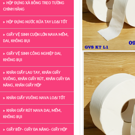
HỘP ĐỰNG XÀ BÔNG TREO TƯỜNG
CHÍNH HÃNG
HỘP ĐỰNG NƯỚC RỬA TAY LOẠI TỐT
GIẤY VỆ SINH CUỘN LỚN NAVA MỀM,
DAI, KHÔNG BỤI
GIẤY VỆ SINH CÔNG NGHIỆP DAI,
KHÔNG BỤI
KHĂN GIẤY LAU TAY, KHĂN GIẤY
VUÔNG, KHĂN GIẤY RÚT, KHĂN GIẤY ĐA
NĂNG, KHĂN GIẤY HỘP
KHĂN GIẤY VUÔNG NAVA LOẠI TỐT
KHĂN GIẤY RÚT NAVA DAI, MỀM,
KHÔNG BỤI
GIẤY BẾP- GIẤY ĐA NĂNG- GIẤY HỘP