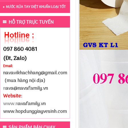
NƯỚC RỬA TAY DIỆT KHUẨN LOẠI TỐT
HỖ TRỢ TRỰC TUYẾN
097 860 4081
(Đt, Zalo)
Email:
navavikhachhang@gmail.com
(mua hàng nội địa)
n
ava@navafamily.vn
Website:
www.n
avafamily.vn
www.hopdunggiayvesinh.com
SẢN PHẨM BÁN CHẠY