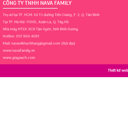
CÔNG TY TNHH NAVA FAMILY
Trụ sở tại TP. HCM: Số 13 đường Tiền Giang, P. 2, Q. Tân Bình.
Tại TP. Hà Nội: 110A5, Xuân La, Q. Tây Hồ.
Nhà máy HTSX: KCN Tân Uyên, tỉnh Bình Dương.
Hotline: 097 860 4081
Mail:
navavikhachhang@gmail.com
(Nội địa)
www.navafamily.vn
www.giaysach.com
Thiết kế we