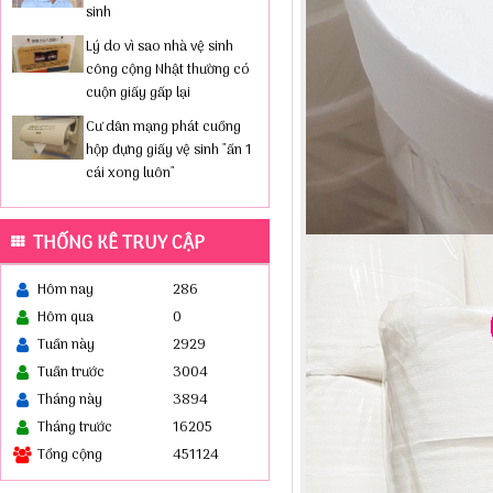
sinh
Lý do vì sao nhà vệ sinh
công cộng Nhật thường có
cuộn giấy gấp lại
Cư dân mạng phát cuồng
hộp đựng giấy vệ sinh "ấn 1
cái xong luôn"
THỐNG KÊ TRUY CẬP
Hôm nay
286
Hôm qua
0
Tuần này
2929
Tuần trước
3004
Tháng này
3894
Tháng trước
16205
Tổng cộng
451124