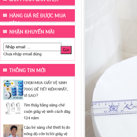
HÀNG GIÁ RẺ ĐƯỢC MUA
KÈM
NHẬN KHUYẾN MÃI
Chưa nhập email đúng
THÔNG TIN MỚI
CHỌN MUA GIẤY VỆ SINH
700G ĐỂ TIẾT KIỆM NHẤT,
VÌ SAO?
Tìm thấy bằng sáng chế
cuộn giấy vệ sinh cách đây
124 năm
Cậu bé sáng chế thiết bị đo
nồng độ cồn từ lõi giấy vệ