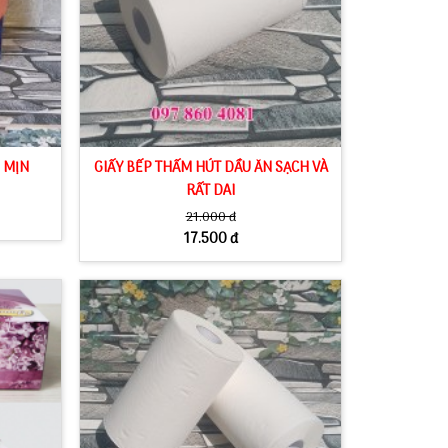
M MỊN
GIẤY BẾP THẤM HÚT DẦU ĂN SẠCH VÀ
RẤT DAI
21.000 đ
17.500 đ