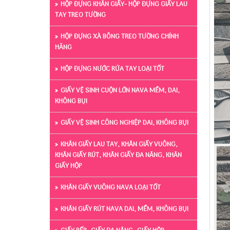
HỘP ĐỰNG KHĂN GIẤY- HỘP ĐỰNG GIẤY LAU
TAY TREO TƯỜNG
HỘP ĐỰNG XÀ BÔNG TREO TƯỜNG CHÍNH
HÃNG
HỘP ĐỰNG NƯỚC RỬA TAY LOẠI TỐT
GIẤY VỆ SINH CUỘN LỚN NAVA MỀM, DAI,
KHÔNG BỤI
GIẤY VỆ SINH CÔNG NGHIỆP DAI, KHÔNG BỤI
KHĂN GIẤY LAU TAY, KHĂN GIẤY VUÔNG,
KHĂN GIẤY RÚT, KHĂN GIẤY ĐA NĂNG, KHĂN
GIẤY HỘP
KHĂN GIẤY VUÔNG NAVA LOẠI TỐT
KHĂN GIẤY RÚT NAVA DAI, MỀM, KHÔNG BỤI