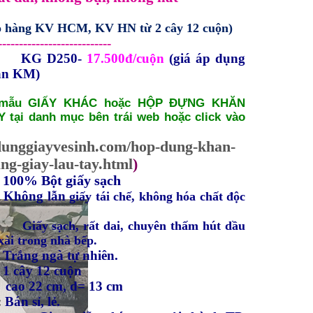
ao hàng KV HCM, KV HN từ 2 cây 12 cuộn)
---------------------------
P:
KG D250-
17.500đ/cuộn
(giá áp dụng
ian KM)
 mẫu GIẤY KHÁC hoặc HỘP ĐỰNG KHĂN
 tại danh mục bên trái web hoặc click vào
pdunggiayvesinh.com/hop-dung-khan-
ng-giay-lau-tay.html
)
:
100% Bột giấy sạch
:
Không lẫn
giấy tái chế, không hóa chất độc
Giấy sạch, rất dai, chuyên thấm hút dầu
xài trong nhà bếp.
:
Trắng ngà tự nhiên.
:
1 cây 12 cuộn
:
cao 22 cm, d= 13 cm
:
Bán sỉ, lẻ.