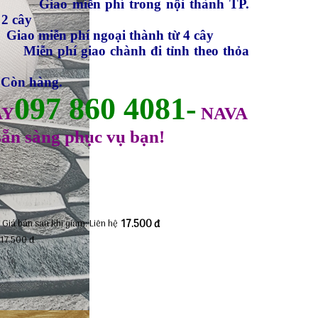
Giao miễn phí trong nội thành TP.
2 cây
 phí ngoại thành từ 4 cây
 giao chành đi tỉnh theo thỏa
:
Còn hàng.
097 860 4081-
AY
NAVA
n sàng phục vụ bạn!
Giá bán sau khi giảm:
Liên hệ
17.500 đ
:
17.500 đ