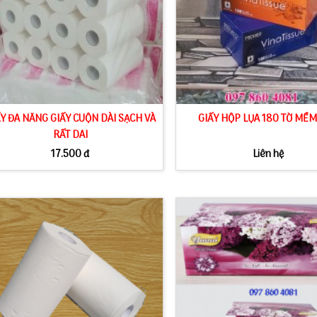
ẤY ĐA NĂNG GIẤY CUỘN DÀI SẠCH VÀ
GIẤY HỘP LỤA 180 TỜ MỀ
RẤT DAI
17.500 đ
Liên hệ