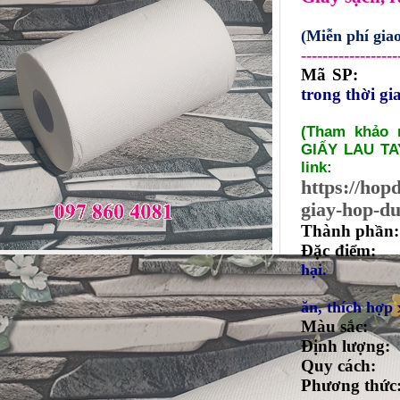
(Miễn phí gi
------------------
Mã S
trong thời g
(Tham khảo
GIẤY LAU TAY
link:
https://ho
giay-hop-du
Thành phần
Đặc điểm
hại.
ăn, thích hợp 
Màu sắc
Định lượng
Quy cách
Phương thức