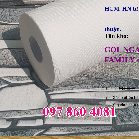
HCM, HN từ 
Giao miễn
Miễn phí
thuận.
Tồn kho
GỌI NG
FAMILY sẵ
Giá cũ :
21.000 đ
Sửa bởi
Liên hệ
Giá:
Giá chưa thuế