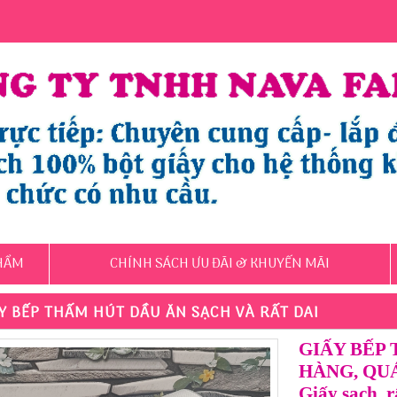
HẨM
CHÍNH SÁCH ƯU ĐÃI & KHUYẾN MÃI
Y BẾP THẤM HÚT DẦU ĂN SẠCH VÀ RẤT DAI
GIẤY BẾP
HÀNG, QU
Giấy sạch, r