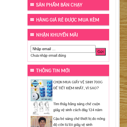
SẢN PHẨM BÁN CHẠY
HÀNG GIÁ RẺ ĐƯỢC MUA KÈM
NHẬN KHUYẾN MÃI
Chưa nhập email đúng
THÔNG TIN MỚI
CHỌN MUA GIẤY VỆ SINH 700G
ĐỂ TIẾT KIỆM NHẤT, VÌ SAO?
Tìm thấy bằng sáng chế cuộn
giấy vệ sinh cách đây 124 năm
Cậu bé sáng chế thiết bị đo nồng
độ cồn từ lõi giấy vệ sinh