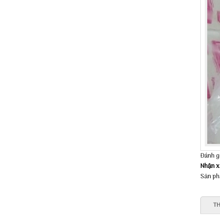
Đánh g
Nhận x
Sản ph
TH