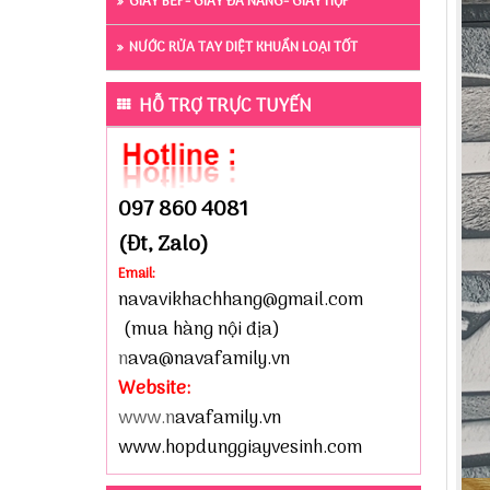
GIẤY BẾP- GIẤY ĐA NĂNG- GIẤY HỘP
NƯỚC RỬA TAY DIỆT KHUẨN LOẠI TỐT
HỖ TRỢ TRỰC TUYẾN
097 860 4081
(Đt, Zalo)
Email:
navavikhachhang@gmail.com
(mua hàng nội địa)
n
ava@navafamily.vn
Website:
www.n
avafamily.vn
www.hopdunggiayvesinh.com