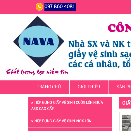
097 860 4081
TRANG CHỦ
GIỚI THIỆU
SẢN P
GIẤ
HỘP ĐỰNG GIẤY VỆ SINH CUỘN LỚN NHỰA
ABS CAO CẤP
HỘP ĐỰNG GIẤY VỆ SINH INOX LỚN