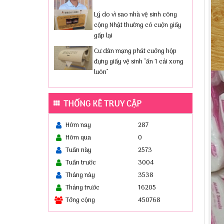
Lý do vì sao nhà vệ sinh công
cộng Nhật thường có cuộn giấy
gấp lại
Cư dân mạng phát cuồng hộp
đựng giấy vệ sinh "ấn 1 cái xong
luôn"
THỐNG KÊ TRUY CẬP
Hôm nay
287
Hôm qua
0
Tuần này
2573
Tuần trước
3004
Tháng này
3538
Tháng trước
16205
Tổng cộng
450768