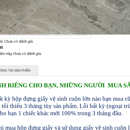
iá: Chưa có đánh giá
ét
ẩm này chưa có đánh giá.
ÔNG TIN SẢN PHẨM
H RIÊNG CHO BẠN, NHỮNG NGƯỜI MUA S
ất kỳ hộp đựng giấy vệ sinh cuộn lớn nào bạn mua 
 tối thiểu 3 tháng tùy sản phẩm.
Lỗi bất kỳ (ngoại tr
cho bạn 1 chiếc khác mới 100% trong 3 tháng đầu.
hi mua
hộp đựng giấy và sử dụng giấy vệ sinh cuộn l