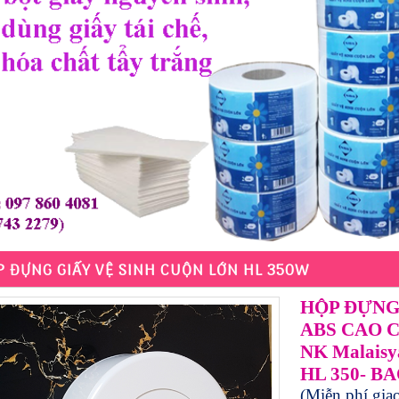
 ĐỰNG GIẤY VỆ SINH CUỘN LỚN HL 350W
HỘP ĐỰNG
ABS CAO 
NK Malaisy
HL 350- B
(Miễn phí gi