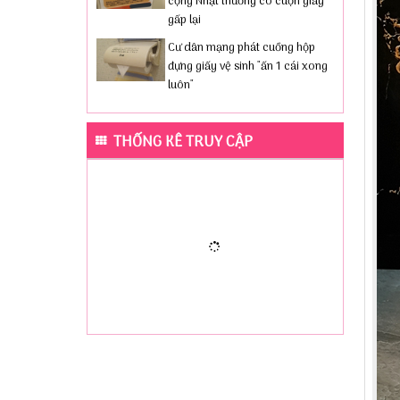
cộng Nhật thường có cuộn giấy
gấp lại
Cư dân mạng phát cuồng hộp
đựng giấy vệ sinh "ấn 1 cái xong
luôn"
THỐNG KÊ TRUY CẬP