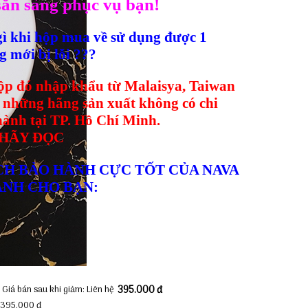
n sàng phục vụ bạn!
gì khi hộp mua về sử dụng được 1
g mới bị lỗi ???
hộp đó
nhập khẩu từ Malaisya, Taiwan
. những hãng sản xuất
không có chi
ành tại TP. Hồ Chí Minh.
 HÃY ĐỌC
CH BẢO HÀNH CỰC TỐT CỦA NAVA
ÀNH CHO BẠN:
Giá bán sau khi giảm:
Liên hệ
395.000 đ
:
395.000 đ