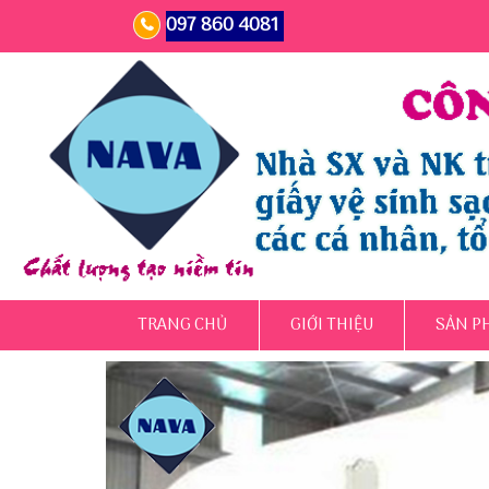
097 860 4081
TRANG CHỦ
GIỚI THIỆU
SẢN P