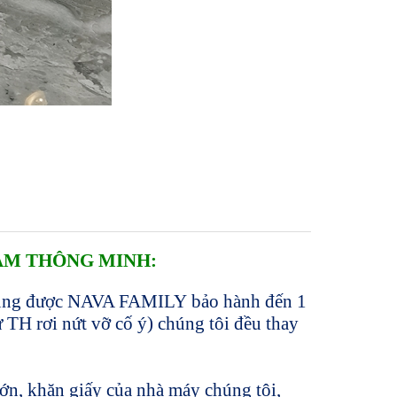
ẮM THÔNG MINH:
cũng được
NAVA FAMILY
bảo hành đến 1
ừ TH rơi nứt vỡ cố ý) chúng tôi đều thay
ớn, khăn giấy
của nhà máy chúng tôi,