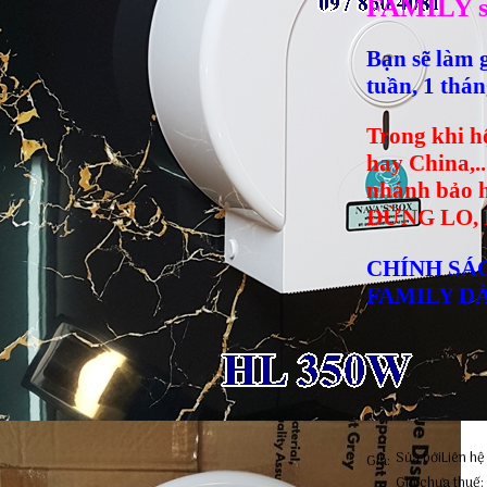
FAMILY sẵ
Bạn sẽ làm 
tuần, 1 thán
Trong khi 
hay China,.
nhánh bảo h
ĐỪNG LO,
CHÍNH SÁ
FAMILY D
Sửa bởi
Liên hệ
Giá:
Giá chưa thuế