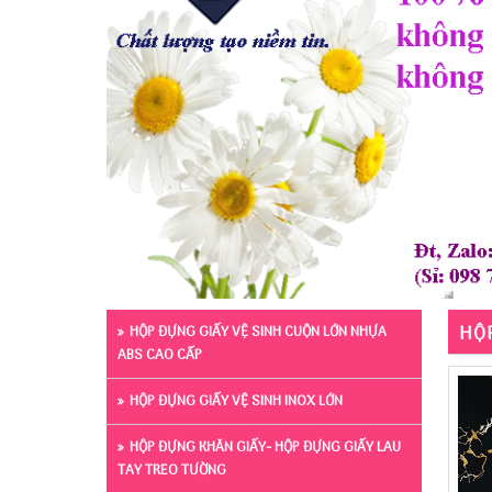
HỘP
HỘP ĐỰNG GIẤY VỆ SINH CUỘN LỚN NHỰA
ABS CAO CẤP
HỘP ĐỰNG GIẤY VỆ SINH INOX LỚN
HỘP ĐỰNG KHĂN GIẤY- HỘP ĐỰNG GIẤY LAU
TAY TREO TƯỜNG