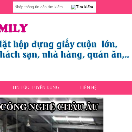
TIN TỨC- TUYỂN DỤNG
LIÊN HỆ