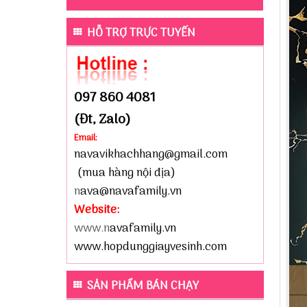
HỖ TRỢ TRỰC TUYẾN
097 860 4081
(Đt, Zalo)
Email:
navavikhachhang@gmail.com
(mua hàng nội địa)
n
ava@navafamily.vn
Website:
www.n
avafamily.vn
www.hopdunggiayvesinh.com
SẢN PHẨM BÁN CHẠY