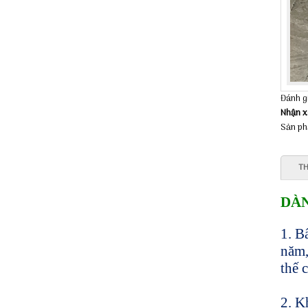
Đánh g
Nhận x
Sản ph
TH
DÀN
1. B
năm,
thế 
2. K