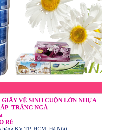
 GIẤY VỆ SINH CUỘN LỚN NHỰA
CẤP TRẮNG NGÀ
a
AO RẺ
ao hàng KV TP. HCM, Hà Nội)