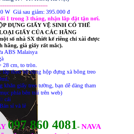
---------------------------
0 W Giá sau giảm: 395.000 đ
i 1 trong 3 tháng, nhận lắp đặt tận nơi.
ỘP ĐỰNG GIẤY VỆ SINH
CÓ THỂ
LOẠI GIẤY CỦA CÁC HÃNG
ột số nhà SX thiết kế riêng chỉ xài được
nh
hãng, giá giấy rất mắc).
a ABS Malaisya
gà
 28 cm, to tròn.
 lắp theo bộ cùng hộp đựng xà bông treo
0ml,
g khăn giấy treo tường, bạn dễ dàng tham
mục phía bên trái trên web)
00
cái
Bán sỉ và lẻ
097 860 4081
AY
-
NAVA