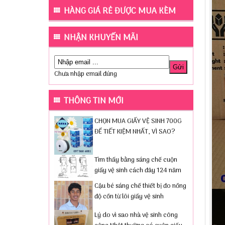
HÀNG GIÁ RẺ ĐƯỢC MUA KÈM
NHẬN KHUYẾN MÃI
Chưa nhập email đúng
THÔNG TIN MỚI
CHỌN MUA GIẤY VỆ SINH 700G
ĐỂ TIẾT KIỆM NHẤT, VÌ SAO?
Tìm thấy bằng sáng chế cuộn
giấy vệ sinh cách đây 124 năm
Cậu bé sáng chế thiết bị đo nồng
độ cồn từ lõi giấy vệ sinh
Lý do vì sao nhà vệ sinh công