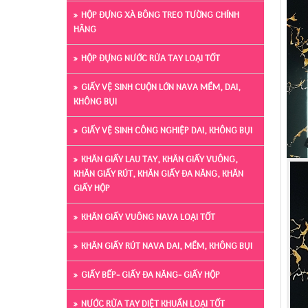
HỘP ĐỰNG XÀ BÔNG TREO TƯỜNG CHÍNH
HÃNG
HỘP ĐỰNG NƯỚC RỬA TAY LOẠI TỐT
GIẤY VỆ SINH CUỘN LỚN NAVA MỀM, DAI,
KHÔNG BỤI
GIẤY VỆ SINH CÔNG NGHIỆP DAI, KHÔNG BỤI
KHĂN GIẤY LAU TAY, KHĂN GIẤY VUÔNG,
KHĂN GIẤY RÚT, KHĂN GIẤY ĐA NĂNG, KHĂN
GIẤY HỘP
KHĂN GIẤY VUÔNG NAVA LOẠI TỐT
KHĂN GIẤY RÚT NAVA DAI, MỀM, KHÔNG BỤI
GIẤY BẾP- GIẤY ĐA NĂNG- GIẤY HỘP
NƯỚC RỬA TAY DIỆT KHUẨN LOẠI TỐT