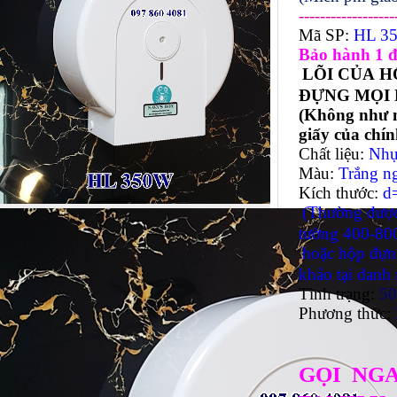
------------------
Mã SP:
HL 35
Bảo hành 1 đổ
LÕI CỦA
H
ĐỰNG MỌI 
(Không như m
giấy của chí
Chất liệu:
Nhự
Màu:
Trắng n
Kích thước:
d=
(Thường được
tường 400-80
hoặc hộp đựn
khảo tại danh 
Tình trạng:
5
Phương thức:
GỌI NG