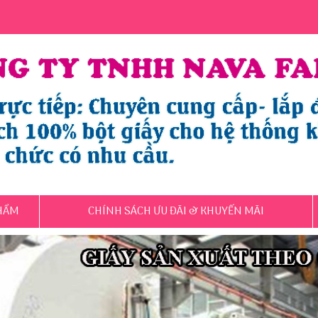
HẨM
CHÍNH SÁCH ƯU ĐÃI & KHUYẾN MÃI